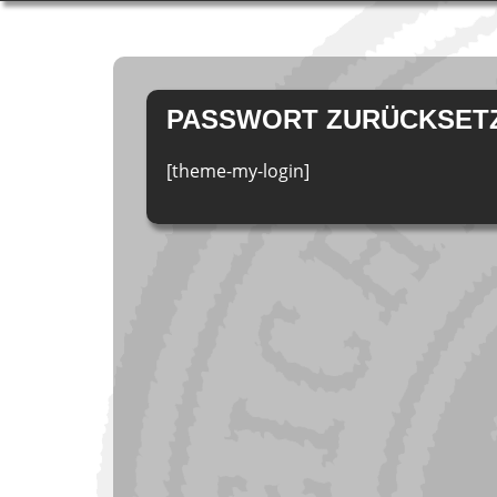
Zum
Inhalt
PASSWORT ZURÜCKSET
springen
[theme-my-login]