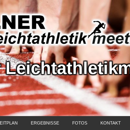
 Leichtathletik
r
athletikmeeting
EITPLAN
ERGEBNISSE
FOTOS
KONTAKT