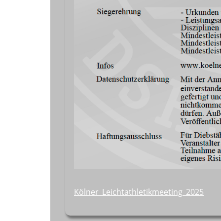
Kölner_Leichtathletikmeeting_2025