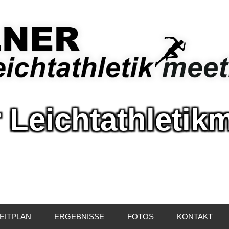
 Leichtathletik
r
athletikmeeting
EITPLAN
ERGEBNISSE
FOTOS
KONTAKT